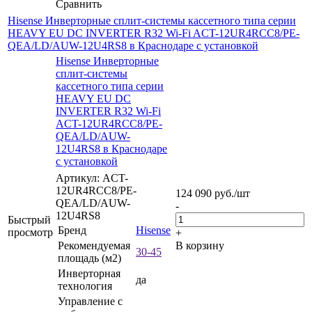
Сравнить
Hisense Инверторные сплит-системы кассетного типа серии
HEAVY EU DC INVERTER R32 Wi-Fi ACT-12UR4RCC8/PE-
QEA/LD/AUW-12U4RS8 в Краснодаре с установкой
Hisense Инверторные
сплит-системы
кассетного типа серии
HEAVY EU DC
INVERTER R32 Wi-Fi
ACT-12UR4RCC8/PE-
QEA/LD/AUW-
12U4RS8 в Краснодаре
с установкой
Артикул: ACT-
12UR4RCC8/PE-
124 090
руб.
/шт
QEA/LD/AUW-
-
12U4RS8
Быстрый
Бренд
Hisense
просмотр
+
Рекомендуемая
В корзину
30-45
площадь (м2)
Инверторная
да
технология
Управление c