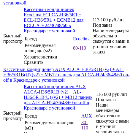
установкой
Кассетный кондиционер
Ecoclima ECLCA-H36/5R1 +
113 100
руб.
/шт
ECL-H36/5R1 + ECMB12 для
Под заказ
ECLCA-H24/36/48/60 в
Наши менеджеры
Краснодаре с установкой
Быстрый
обязательно
Бренд
Ecoclima
просмотр
свяжутся с вами и
Рекомендуемая
уточнят условия
80-110
площадь (м2)
заказа
Характеристики
Сравнить
Кассетный кондиционер AUX ALCA-H36/5R1B (v2) + AL-
H36/5R1B(U) (v2) + MB12 панель для ALCA-H24/36/48/60 on-
off в Краснодаре с установкой
Кассетный кондиционер AUX
ALCA-H36/5R1B (v2) + AL-
116 600
руб.
/шт
H36/5R1B(U) (v2) + MB12 панель
Под заказ
для ALCA-H24/36/48/60 on-off в
Наши
Краснодаре с установкой
менеджеры
Быстрый
обязательно
Бренд
AUX
просмотр
свяжутся с вами
Рекомендуемая площадь
80-
и уточнят
(м2)
110
условия заказа