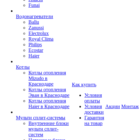
Funai
Водонагреватели
Ballu
Zanussi
Electrolux
Royal Clima
Philips
Ecostar
Haier
Котлы
Котлы отопления
Mizudo в
Краснодаре
Как купить
Котлы отопления
Эван в Краснодаре
Условия
Котлы отопления
оплаты
Haier в Краснодаре
Условия
Акции
Монтаж
доставки
Мульти сплит-системы
Гарантия
Внутренние блоки
на товар
мульти сплит-
систем