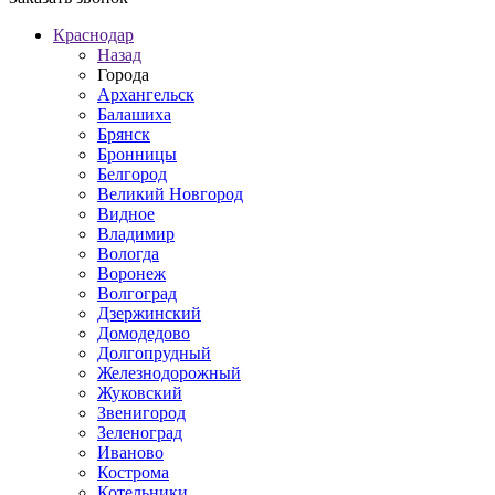
Краснодар
Назад
Города
Архангельск
Балашиха
Брянск
Бронницы
Белгород
Великий Новгород
Видное
Владимир
Вологда
Воронеж
Волгоград
Дзержинский
Домодедово
Долгопрудный
Железнодорожный
Жуковский
Звенигород
Зеленоград
Иваново
Кострома
Котельники