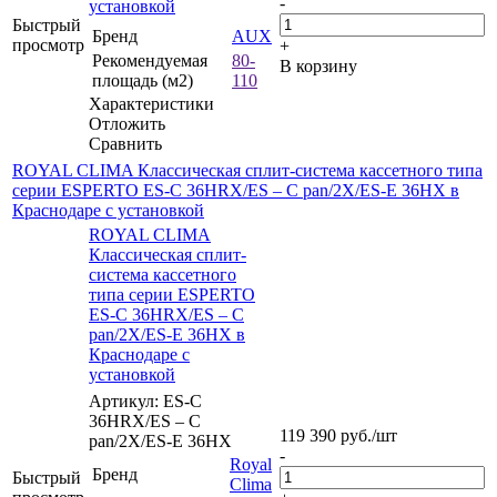
-
установкой
Быстрый
Бренд
AUX
просмотр
+
Рекомендуемая
80-
В корзину
площадь (м2)
110
Характеристики
Отложить
Сравнить
ROYAL CLIMA Классическая сплит-система кассетного типа
серии ESPERTO ES-C 36HRX/ES – C pan/2X/ES-E 36HX в
Краснодаре с установкой
ROYAL CLIMA
Классическая сплит-
система кассетного
типа серии ESPERTO
ES-C 36HRX/ES – C
pan/2X/ES-E 36HX в
Краснодаре с
установкой
Артикул: ES-C
36HRX/ES – C
119 390
руб.
/шт
pan/2X/ES-E 36HX
-
Royal
Бренд
Быстрый
Clima