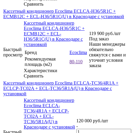
Сравнить
Кассетный кондиционер Ecoclima ECLCA-H36/5R1C +
ECMB12C + ECL-H36/5R1C(U) в Краснодаре с установкой
Кассетный кондиционер
Ecoclima ECLCA-H36/5R1C +
119 900
руб.
/шт
ECMB12C + ECL-
Под заказ
H36/5R1C(U) в Краснодаре с
Наши менеджеры
установкой
Быстрый
обязательно
Бренд
Ecoclima
просмотр
свяжутся с вами и
Рекомендуемая
уточнят условия
80-110
площадь (м2)
заказа
Характеристики
Сравнить
Кассетный кондиционер Ecoclima ECLCA-TC36/4R1A +
ECLCP-TC02A + ECL-TC36/5R1A(U) в Краснодаре с
установкой
Кассетный кондиционер
Ecoclima ECLCA-
TC36/4R1A + ECLCP-
TC02A + ECL-
120 000
руб.
/шт
TC36/5R1A(U) в
-
Краснодаре с установкой
Быстрый