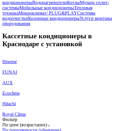
кондиционеры
Водонагреватели
Котлы
Мульти сплит-
системы
Мобильные кондиционеры
Тепловая
техника
Микроклимат/ PLUG&PLAY
Системы
водоочистки
Колонные кондиционеры
Услуги монтажа
оборудования
Кассетные кондиционеры в
Краснодаре с установкой
Hisense
FUNAI
AUX
Ecoclima
Hitachi
Royal Clima
Фильтр
По цене (возрастание)
По популярности (убывание)