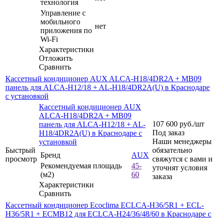
технология
Управление c
мобильного
нет
приложения по
Wi-Fi
Характеристики
Отложить
Сравнить
Кассетный кондиционер AUX ALCA-H18/4DR2A + MB09
панель для ALCA-H12/18 + AL-H18/4DR2A(U) в Краснодаре
с установкой
Кассетный кондиционер AUX
ALCA-H18/4DR2A + MB09
107 600
руб.
/шт
панель для ALCA-H12/18 + AL-
Под заказ
H18/4DR2A(U) в Краснодаре с
Наши менеджеры
установкой
Быстрый
обязательно
Бренд
AUX
просмотр
свяжутся с вами и
Рекомендуемая площадь
45-
уточнят условия
(м2)
60
заказа
Характеристики
Сравнить
Кассетный кондиционер Ecoclima ECLCA-H36/5R1 + ECL-
H36/5R1 + ECMB12 для ECLCA-H24/36/48/60 в Краснодаре с