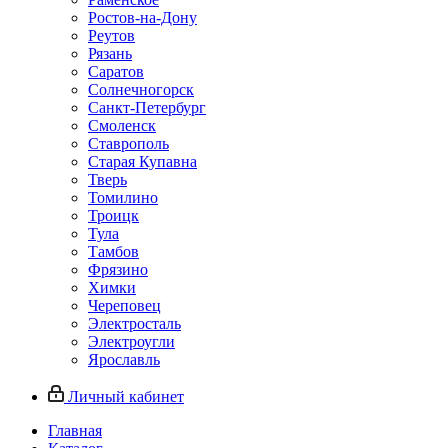
Ростов-на-Дону
Реутов
Рязань
Саратов
Солнечногорск
Санкт-Петербург
Смоленск
Ставрополь
Старая Купавна
Тверь
Томилино
Троицк
Тула
Тамбов
Фрязино
Химки
Череповец
Электросталь
Электроугли
Ярославль
Личный кабинет
Главная