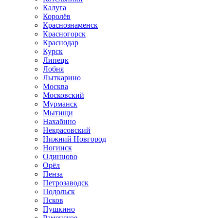
Калуга
Королёв
Краснознаменск
Красногорск
Краснодар
Курск
Липецк
Лобня
Лыткарино
Москва
Московский
Мурманск
Мытищи
Нахабино
Некрасовский
Нижний Новгород
Ногинск
Одинцово
Орёл
Пенза
Петрозаводск
Подольск
Псков
Пушкино
Раменское