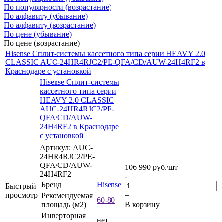
По популярности (возрастание)
По алфавиту (убывание)
По алфавиту (возрастание)
По цене (убывание)
По цене (возрастание)
Hisense Сплит-системы кассетного типа серии HEAVY 2.0
CLASSIC AUC-24HR4RJC2/PE-QFA/CD/AUW-24H4RF2 в
Краснодаре с установкой
Hisense Сплит-системы
кассетного типа серии
HEAVY 2.0 CLASSIC
AUC-24HR4RJC2/PE-
QFA/CD/AUW-
24H4RF2 в Краснодаре
с установкой
Артикул: AUC-
24HR4RJC2/PE-
QFA/CD/AUW-
106 990
руб.
/шт
24H4RF2
-
Бренд
Hisense
Быстрый
просмотр
Рекомендуемая
+
60-80
площадь (м2)
В корзину
Инверторная
нет