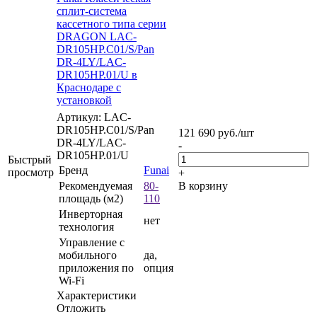
сплит-система
кассетного типа серии
DRAGON LAC-
DR105HP.C01/S/Pan
DR-4LY/LAC-
DR105HP.01/U в
Краснодаре с
установкой
Артикул: LAC-
DR105HP.C01/S/Pan
121 690
руб.
/шт
DR-4LY/LAC-
-
DR105HP.01/U
Быстрый
Бренд
Funai
просмотр
+
Рекомендуемая
80-
В корзину
площадь (м2)
110
Инверторная
нет
технология
Управление c
мобильного
да,
приложения по
опция
Wi-Fi
Характеристики
Отложить