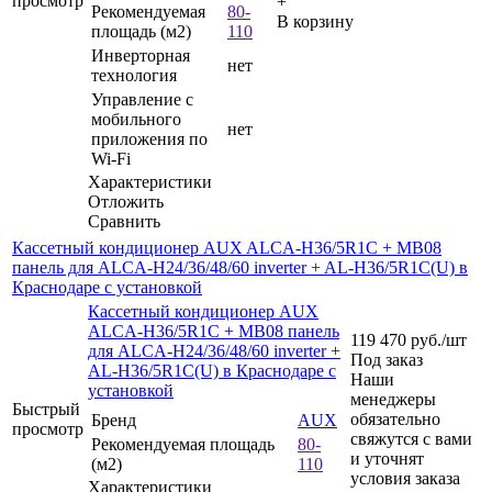
просмотр
+
Рекомендуемая
80-
В корзину
площадь (м2)
110
Инверторная
нет
технология
Управление c
мобильного
нет
приложения по
Wi-Fi
Характеристики
Отложить
Сравнить
Кассетный кондиционер AUX ALCA-H36/5R1C + MB08
панель для ALCA-H24/36/48/60 inverter + AL-H36/5R1C(U) в
Краснодаре с установкой
Кассетный кондиционер AUX
ALCA-H36/5R1C + MB08 панель
119 470
руб.
/шт
для ALCA-H24/36/48/60 inverter +
Под заказ
AL-H36/5R1C(U) в Краснодаре с
Наши
установкой
менеджеры
Быстрый
обязательно
Бренд
AUX
просмотр
свяжутся с вами
Рекомендуемая площадь
80-
и уточнят
(м2)
110
условия заказа
Характеристики