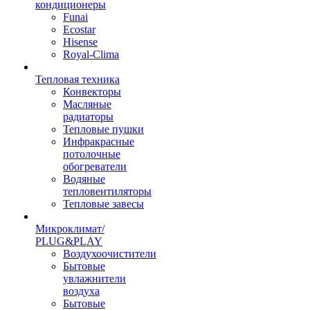
кондиционеры
Funai
Ecostar
Hisense
Royal-Clima
Тепловая техника
Конвекторы
Масляные
радиаторы
Тепловые пушки
Инфракрасные
потолочные
обогреватели
Водяные
тепловентиляторы
Тепловые завесы
Микроклимат/
PLUG&PLAY
Воздухоочистители
Бытовые
увлажнители
воздуха
Бытовые