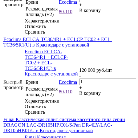
Бренд
Ecoclima
просмотр
+
Рекомендуемая
В корзину
80-110
площадь (м2)
Характеристики
Отложить
Сравнить
Ecoclima ECLCA-TC36/4R1 + ECLCP-TC02 + ECL-
TC36/5R1(U) в Краснодаре с установкой
Ecoclima ECLCA-
TC36/4R1 + ECLCP-
TC02 + ECL-
TC36/5R1(U) в
120 000
руб.
/шт
Краснодаре с установкой
-
Быстрый
Бренд
Ecoclima
просмотр
+
Рекомендуемая
80-110
В корзину
площадь (м2)
Характеристики
Отложить
Сравнить
Funai Классическая сплит-система кассетного типа серии
DRAGON LAC-DR105HP.C01/S/Pan DR-4LY/LAC-
DR105HP.01/U в Краснодаре с установкой
Funai Классическая