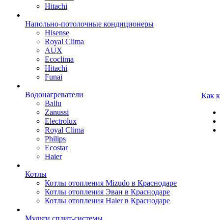
Hitachi
Напольно-потолочные кондиционеры
Hisense
Royal Clima
AUX
Ecoclima
Hitachi
Funai
Водонагреватели
Как 
Ballu
Zanussi
Electrolux
Royal Clima
Philips
Ecostar
Haier
Котлы
Котлы отопления Mizudo в Краснодаре
Котлы отопления Эван в Краснодаре
Котлы отопления Haier в Краснодаре
Мульти сплит-системы