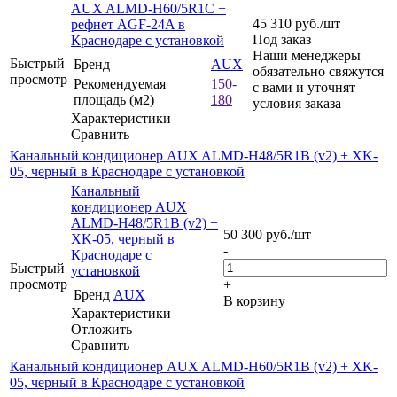
AUX ALMD-H60/5R1C +
45 310
руб.
/шт
рефнет AGF-24A в
Под заказ
Краснодаре с установкой
Наши менеджеры
Быстрый
Бренд
AUX
обязательно свяжутся
просмотр
Рекомендуемая
150-
с вами и уточнят
площадь (м2)
180
условия заказа
Характеристики
Сравнить
Канальный кондиционер AUX ALMD-H48/5R1B (v2) + XK-
05, черный в Краснодаре с установкой
Канальный
кондиционер AUX
ALMD-H48/5R1B (v2) +
50 300
руб.
/шт
XK-05, черный в
-
Краснодаре с
Быстрый
установкой
просмотр
+
Бренд
AUX
В корзину
Характеристики
Отложить
Сравнить
Канальный кондиционер AUX ALMD-H60/5R1B (v2) + XK-
05, черный в Краснодаре с установкой