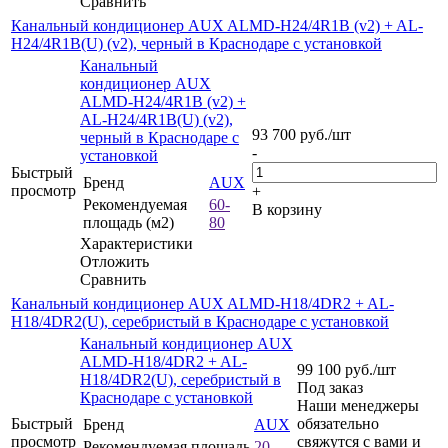
Сравнить
Канальный кондиционер AUX ALMD-H24/4R1B (v2) + AL-
H24/4R1B(U) (v2), черный в Краснодаре с установкой
Канальный
кондиционер AUX
ALMD-H24/4R1B (v2) +
AL-H24/4R1B(U) (v2),
93 700
руб.
/шт
черный в Краснодаре с
-
установкой
Быстрый
Бренд
AUX
просмотр
+
Рекомендуемая
60-
В корзину
площадь (м2)
80
Характеристики
Отложить
Сравнить
Канальный кондиционер AUX ALMD-H18/4DR2 + AL-
H18/4DR2(U), серебристый в Краснодаре с установкой
Канальный кондиционер AUX
ALMD-H18/4DR2 + AL-
99 100
руб.
/шт
H18/4DR2(U), серебристый в
Под заказ
Краснодаре с установкой
Наши менеджеры
Быстрый
обязательно
Бренд
AUX
просмотр
свяжутся с вами и
Рекомендуемая площадь
20-