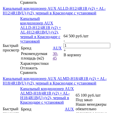
Сравнить
Канальный кондиционер AUX ALLD-H12/4R1B (v2) + AL-
H12/4R1B(U) (v2), черный в Краснодаре с установкой
Канальный
кондиционер AUX
ALLD-H12/4R1B (v2) +
AL-H12/4R1B(U) (v2),
64 500
руб.
/шт
черный в Краснодаре с
-
установкой
Быстрый
Бренд
AUX
просмотр
+
Рекомендуемая
30-
В корзину
площадь (м2)
45
Характеристики
Отложить
Сравнить
Канальный кондиционер AUX ALMD-H18/4R1B (v2) + AL-
H18/4R1B(U) (v2), черный в Краснодаре с установкой
Канальный кондиционер AUX
ALMD-H18/4R1B (v2) + AL-
65 100
руб.
/шт
H18/4R1B(U) (v2), черный в
Под заказ
Краснодаре с установкой
Наши менеджеры
Быстрый
обязательно
Бренд
AUX