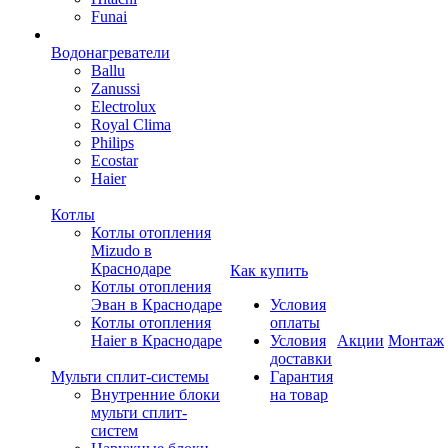
Funai
Водонагреватели
Ballu
Zanussi
Electrolux
Royal Clima
Philips
Ecostar
Haier
Котлы
Котлы отопления
Mizudo в
Краснодаре
Как купить
Котлы отопления
Эван в Краснодаре
Условия
Котлы отопления
оплаты
Haier в Краснодаре
Условия
Акции
Монтаж
доставки
Мульти сплит-системы
Гарантия
Внутренние блоки
на товар
мульти сплит-
систем