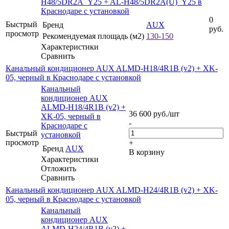
H48/5DR2A_Y25 + AL-H48/5DR2A(U)_Y25 в
Краснодаре с установкой
0
Быстрый
Бренд
AUX
руб.
просмотр
Рекомендуемая площадь (м2)
130-150
Характеристики
Сравнить
Канальный кондиционер AUX ALMD-H18/4R1B (v2) + XK-
05, черный в Краснодаре с установкой
Канальный
кондиционер AUX
ALMD-H18/4R1B (v2) +
36 600
руб.
/шт
XK-05, черный в
-
Краснодаре с
Быстрый
установкой
просмотр
+
Бренд
AUX
В корзину
Характеристики
Отложить
Сравнить
Канальный кондиционер AUX ALMD-H24/4R1B (v2) + XK-
05, черный в Краснодаре с установкой
Канальный
кондиционер AUX
ALMD-H24/4R1B (v2) +