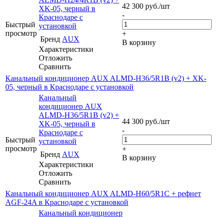
42 300
руб.
/шт
XK-05, черный в
-
Краснодаре с
Быстрый
установкой
просмотр
+
Бренд
AUX
В корзину
Характеристики
Отложить
Сравнить
Канальный кондиционер AUX ALMD-H36/5R1B (v2) + XK-
05, черный в Краснодаре с установкой
Канальный
кондиционер AUX
ALMD-H36/5R1B (v2) +
44 300
руб.
/шт
XK-05, черный в
-
Краснодаре с
Быстрый
установкой
просмотр
+
Бренд
AUX
В корзину
Характеристики
Отложить
Сравнить
Канальный кондиционер AUX ALMD-H60/5R1C + рефнет
AGF-24A в Краснодаре с установкой
Канальный кондиционер