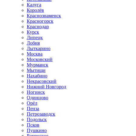
Калуга
Королёв
Краснознаменск
Красногорск
Краснодар
Курск
Липецк
Лобня
Лыткарино
Москва
Московский
Мурманск
Мытищи
Нахабино
Некрасовский
Нижний Новгород
Ногинск
Одинцово
Орёл
Пенза
Петрозаводск
Подольск
Псков
Пушкино
Раменское