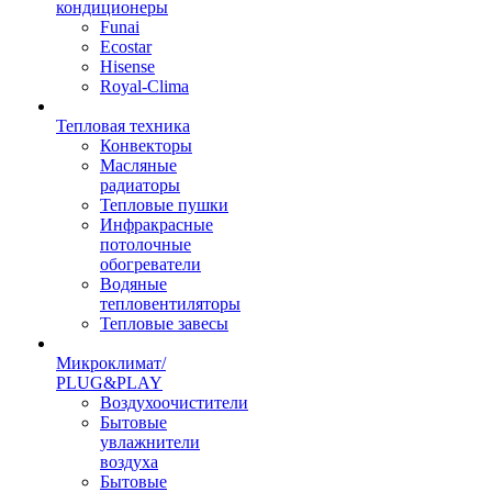
кондиционеры
Funai
Ecostar
Hisense
Royal-Clima
Тепловая техника
Конвекторы
Масляные
радиаторы
Тепловые пушки
Инфракрасные
потолочные
обогреватели
Водяные
тепловентиляторы
Тепловые завесы
Микроклимат/
PLUG&PLAY
Воздухоочистители
Бытовые
увлажнители
воздуха
Бытовые