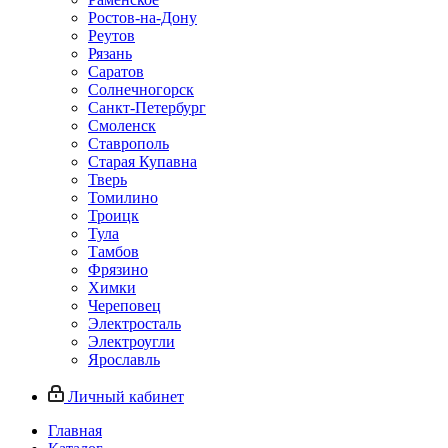
Ростов-на-Дону
Реутов
Рязань
Саратов
Солнечногорск
Санкт-Петербург
Смоленск
Ставрополь
Старая Купавна
Тверь
Томилино
Троицк
Тула
Тамбов
Фрязино
Химки
Череповец
Электросталь
Электроугли
Ярославль
Личный кабинет
Главная