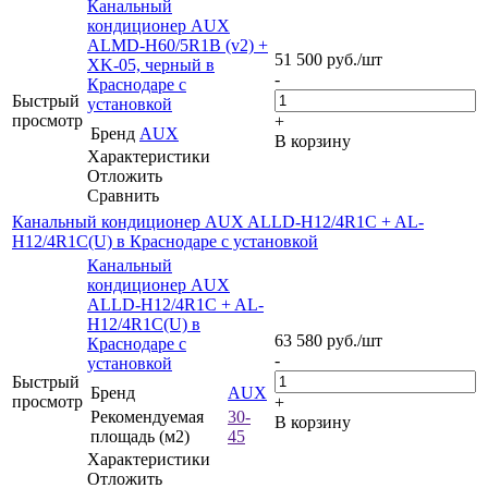
Канальный
кондиционер AUX
ALMD-H60/5R1B (v2) +
51 500
руб.
/шт
XK-05, черный в
-
Краснодаре с
Быстрый
установкой
просмотр
+
Бренд
AUX
В корзину
Характеристики
Отложить
Сравнить
Канальный кондиционер AUX ALLD-H12/4R1C + AL-
H12/4R1C(U) в Краснодаре с установкой
Канальный
кондиционер AUX
ALLD-H12/4R1C + AL-
H12/4R1C(U) в
63 580
руб.
/шт
Краснодаре с
-
установкой
Быстрый
Бренд
AUX
просмотр
+
Рекомендуемая
30-
В корзину
площадь (м2)
45
Характеристики
Отложить