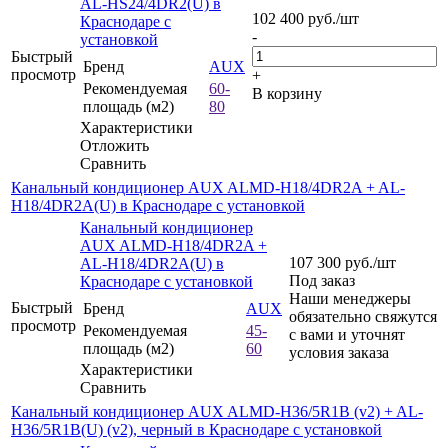
AL-HS24/4DR2(U) в
102 400
руб.
/шт
Краснодаре с
-
установкой
Быстрый
Бренд
AUX
просмотр
+
Рекомендуемая
60-
В корзину
площадь (м2)
80
Характеристики
Отложить
Сравнить
Канальный кондиционер AUX ALMD-H18/4DR2A + AL-
H18/4DR2A(U) в Краснодаре с установкой
Канальный кондиционер
AUX ALMD-H18/4DR2A +
107 300
руб.
/шт
AL-H18/4DR2A(U) в
Под заказ
Краснодаре с установкой
Наши менеджеры
Быстрый
Бренд
AUX
обязательно свяжутся
просмотр
Рекомендуемая
45-
с вами и уточнят
площадь (м2)
60
условия заказа
Характеристики
Сравнить
Канальный кондиционер AUX ALMD-H36/5R1B (v2) + AL-
H36/5R1B(U) (v2), черный в Краснодаре с установкой