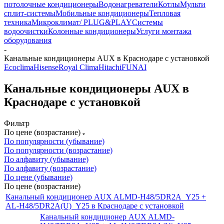
потолочные кондиционеры
Водонагреватели
Котлы
Мульти
сплит-системы
Мобильные кондиционеры
Тепловая
техника
Микроклимат/ PLUG&PLAY
Системы
водоочистки
Колонные кондиционеры
Услуги монтажа
оборудования
-
Канальные кондиционеры AUX в Краснодаре с установкой
Ecoclima
Hisense
Royal Clima
Hitachi
FUNAI
Канальные кондиционеры AUX в
Краснодаре с установкой
Фильтр
По цене (возрастание)
По популярности (убывание)
По популярности (возрастание)
По алфавиту (убывание)
По алфавиту (возрастание)
По цене (убывание)
По цене (возрастание)
Канальный кондиционер AUX ALMD-H48/5DR2A_Y25 +
AL-H48/5DR2A(U)_Y25 в Краснодаре с установкой
Канальный кондиционер AUX ALMD-