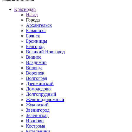
Краснодар
Назад
Города
Архангельск
Балашиха
Брянск
Бронницы
Белгород
Великий Новгород
Видное
Владимир
Вологда
Воронеж
Волгоград
Дзержинский
Домодедово
Долгопрудный
Железнодорожный
Жуковский
Звенигород
Зеленоград
Иваново
Кострома
Котельники