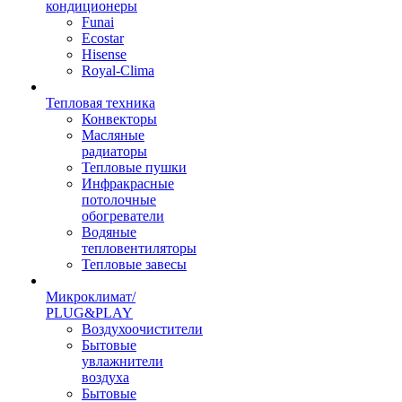
кондиционеры
Funai
Ecostar
Hisense
Royal-Clima
Тепловая техника
Конвекторы
Масляные
радиаторы
Тепловые пушки
Инфракрасные
потолочные
обогреватели
Водяные
тепловентиляторы
Тепловые завесы
Микроклимат/
PLUG&PLAY
Воздухоочистители
Бытовые
увлажнители
воздуха
Бытовые