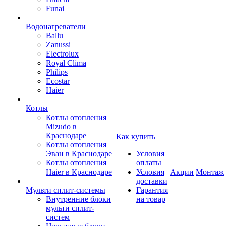
Funai
Водонагреватели
Ballu
Zanussi
Electrolux
Royal Clima
Philips
Ecostar
Haier
Котлы
Котлы отопления
Mizudo в
Краснодаре
Как купить
Котлы отопления
Эван в Краснодаре
Условия
Котлы отопления
оплаты
Haier в Краснодаре
Условия
Акции
Монтаж
доставки
Мульти сплит-системы
Гарантия
Внутренние блоки
на товар
мульти сплит-
систем