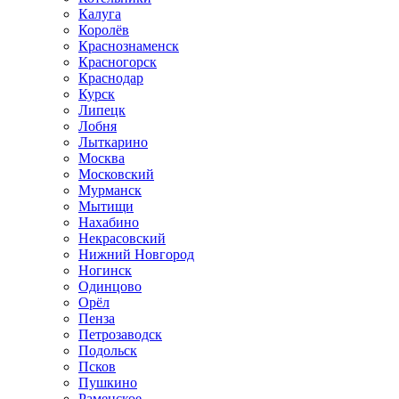
Калуга
Королёв
Краснознаменск
Красногорск
Краснодар
Курск
Липецк
Лобня
Лыткарино
Москва
Московский
Мурманск
Мытищи
Нахабино
Некрасовский
Нижний Новгород
Ногинск
Одинцово
Орёл
Пенза
Петрозаводск
Подольск
Псков
Пушкино
Раменское