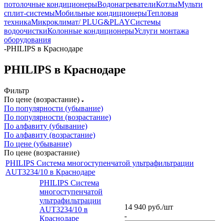
потолочные кондиционеры
Водонагреватели
Котлы
Мульти
сплит-системы
Мобильные кондиционеры
Тепловая
техника
Микроклимат/ PLUG&PLAY
Системы
водоочистки
Колонные кондиционеры
Услуги монтажа
оборудования
-
PHILIPS в Краснодаре
PHILIPS в Краснодаре
Фильтр
По цене (возрастание)
По популярности (убывание)
По популярности (возрастание)
По алфавиту (убывание)
По алфавиту (возрастание)
По цене (убывание)
По цене (возрастание)
PHILIPS Система многоступенчатой ультрафильтрации
AUT3234/10 в Краснодаре
PHILIPS Система
многоступенчатой
ультрафильтрации
14 940
руб.
/шт
AUT3234/10 в
-
Краснодаре