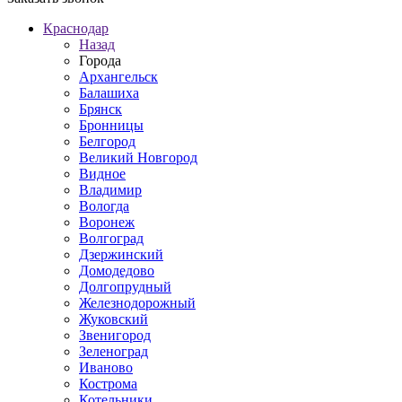
Краснодар
Назад
Города
Архангельск
Балашиха
Брянск
Бронницы
Белгород
Великий Новгород
Видное
Владимир
Вологда
Воронеж
Волгоград
Дзержинский
Домодедово
Долгопрудный
Железнодорожный
Жуковский
Звенигород
Зеленоград
Иваново
Кострома
Котельники