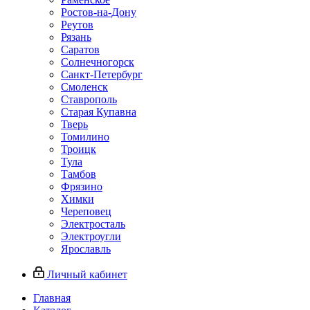
Ростов-на-Дону
Реутов
Рязань
Саратов
Солнечногорск
Санкт-Петербург
Смоленск
Ставрополь
Старая Купавна
Тверь
Томилино
Троицк
Тула
Тамбов
Фрязино
Химки
Череповец
Электросталь
Электроугли
Ярославль
Личный кабинет
Главная