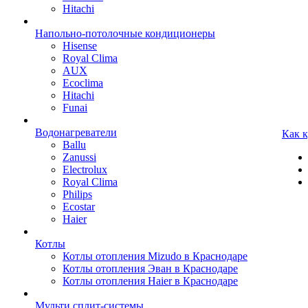
Hitachi
Напольно-потолочные кондиционеры
Hisense
Royal Clima
AUX
Ecoclima
Hitachi
Funai
Водонагреватели
Как 
Ballu
Zanussi
Electrolux
Royal Clima
Philips
Ecostar
Haier
Котлы
Котлы отопления Mizudo в Краснодаре
Котлы отопления Эван в Краснодаре
Котлы отопления Haier в Краснодаре
Мульти сплит-системы