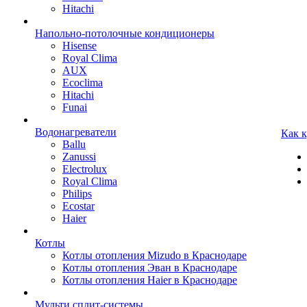
Hitachi
Напольно-потолочные кондиционеры
Hisense
Royal Clima
AUX
Ecoclima
Hitachi
Funai
Водонагреватели
Как 
Ballu
Zanussi
Electrolux
Royal Clima
Philips
Ecostar
Haier
Котлы
Котлы отопления Mizudo в Краснодаре
Котлы отопления Эван в Краснодаре
Котлы отопления Haier в Краснодаре
Мульти сплит-системы