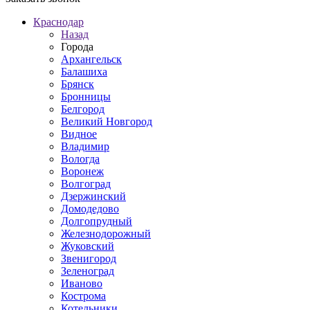
Краснодар
Назад
Города
Архангельск
Балашиха
Брянск
Бронницы
Белгород
Великий Новгород
Видное
Владимир
Вологда
Воронеж
Волгоград
Дзержинский
Домодедово
Долгопрудный
Железнодорожный
Жуковский
Звенигород
Зеленоград
Иваново
Кострома
Котельники