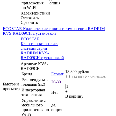
приложения
опция
по Wi-Fi
Характеристики
Отложить
Сравнить
ECOSTAR Классические сплит-системы серии RADIUM
KVS-RAD09CH с установкой
ECOSTAR
Классические сплит-
системы серии
RADIUM KVS-
RAD09CH с установкой
Артикул: KVS-
RAD09CH
18 890
руб.
/шт
Бренд
Ecostar
+14 000 ₽ с монтажом
Рекомендуемая
-
20-30
Быстрый
площадь (м2)
просмотр
Инверторная
+
Нет
технология
В корзину
Управление c
мобильного
да,
приложения по
опция
Wi-Fi