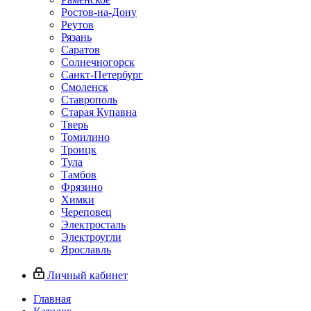
Ростов-на-Дону
Реутов
Рязань
Саратов
Солнечногорск
Санкт-Петербург
Смоленск
Ставрополь
Старая Купавна
Тверь
Томилино
Троицк
Тула
Тамбов
Фрязино
Химки
Череповец
Электросталь
Электроугли
Ярославль
Личный кабинет
Главная