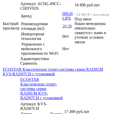
Артикул: ACHL-09CC-
16 890
руб.
/шт
CHDV02S
HIGH
+14 000 ₽ с монтажом
Бренд
LIFE
Под заказ
Быстрый
Наши менеджеры
Рекомендуемая
20-30
просмотр
обязательно
площадь (м2)
свяжутся с вами и
Инверторная
Нет
уточнят условия
технология
заказа
Управление c
мобильного
Нет
приложения по Wi-Fi
Характеристики
Сравнить
ECOSTAR Классические сплит-системы серии RADIUM
KVS-RAD07CH с установкой
ECOSTAR
Классические сплит-
системы серии
RADIUM KVS-
RAD07CH с установкой
Артикул: KVS-
RAD07CH
17 490
руб.
/шт
Бренд
Ecostar