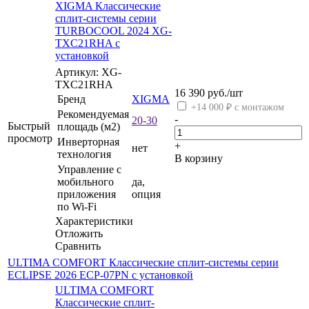
XIGMA Классические
сплит-системы серии
TURBOCOOL 2024 XG-
TXC21RHA с
установкой
Артикул: XG-
TXC21RHA
16 390
руб.
/шт
Бренд
XIGMA
+14 000 ₽ с монтажом
Рекомендуемая
-
20-30
Быстрый
площадь (м2)
просмотр
Инверторная
+
нет
технология
В корзину
Управление c
мобильного
да,
приложения
опция
по Wi-Fi
Характеристики
Отложить
Сравнить
ULTIMA COMFORT Классические сплит-системы серии
ECLIPSE 2026 ECP-07PN с установкой
ULTIMA COMFORT
Классические сплит-