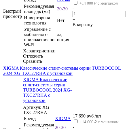
+14 000 ₽ с монтажом
Рекомендуемая
-
20-30
Быстрый
площадь (м2)
просмотр
Инверторная
+
Нет
технология
В корзину
Управление c
мобильного
да,
приложения по
опция
Wi-Fi
Характеристики
Отложить
Сравнить
XIGMA Классические сплит-системы серии TURBOCOOL
2024 XG-TXC27RHA с установкой
XIGMA Классические
сплит-системы серии
TURBOCOOL 2024 XG-
TXC27RHA с
установкой
Артикул: XG-
TXC27RHA
17 690
руб.
/шт
Бренд
XIGMA
+14 000 ₽ с монтажом
Рекомендуемая
-
20-30