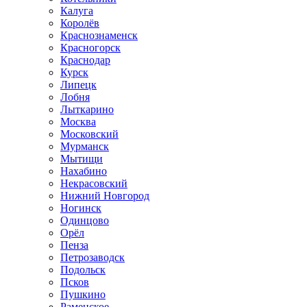
Калуга
Королёв
Краснознаменск
Красногорск
Краснодар
Курск
Липецк
Лобня
Лыткарино
Москва
Московский
Мурманск
Мытищи
Нахабино
Некрасовский
Нижний Новгород
Ногинск
Одинцово
Орёл
Пенза
Петрозаводск
Подольск
Псков
Пушкино
Раменское