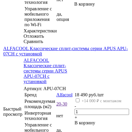
технология
В корзину
Управление c
мобильного
да,
приложения
опция
по Wi-Fi
Характеристики
Отложить
Сравнить
ALFACOOL Классические сплит-системы серии APUS APU-
07CH с установкой
ALFACOOL
Классические сплит-
системы серии APUS
APU-07CH с
установкой
Артикул: APU-07CH
Бренд
Alfacool
18 490
руб.
/шт
Рекомендуемая
+14 000 ₽ с монтажом
20-30
-
площадь (м2)
Быстрый
Инверторная
просмотр
нет
+
технология
В корзину
Управление c
мобильного
да,