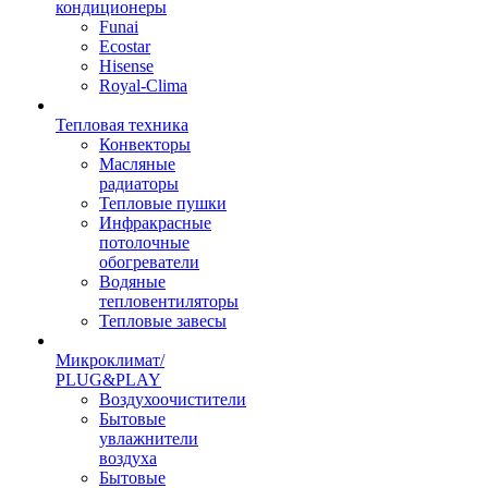
кондиционеры
Funai
Ecostar
Hisense
Royal-Clima
Тепловая техника
Конвекторы
Масляные
радиаторы
Тепловые пушки
Инфракрасные
потолочные
обогреватели
Водяные
тепловентиляторы
Тепловые завесы
Микроклимат/
PLUG&PLAY
Воздухоочистители
Бытовые
увлажнители
воздуха
Бытовые