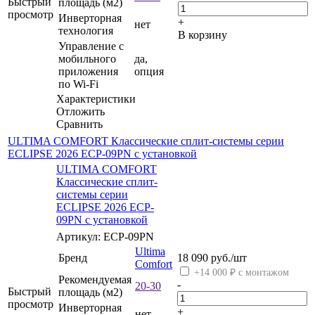
Быстрый
площадь (м2)
просмотр
Инверторная
+
нет
технология
В корзину
Управление c
мобильного
да,
приложения
опция
по Wi-Fi
Характеристики
Отложить
Сравнить
ULTIMA COMFORT Классические сплит-системы серии
ECLIPSE 2026 ECP-09PN с установкой
ULTIMA COMFORT
Классические сплит-
системы серии
ECLIPSE 2026 ECP-
09PN с установкой
Артикул: ECP-09PN
Ultima
Бренд
18 090
руб.
/шт
Comfort
+14 000 ₽ с монтажом
Рекомендуемая
-
20-30
Быстрый
площадь (м2)
просмотр
Инверторная
+
нет