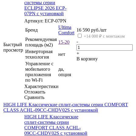
системы серии
ECLIPSE 2026 ECP-
07PN с установкой
Артикул: ECP-07PN
Ultima
Бренд
16 590
руб.
/шт
Comfort
+14 000 ₽ с монтажом
Рекомендуемая
-
15-20
Быстрый
площадь (м2)
просмотр
Инверторная
+
нет
технология
В корзину
Управление c
мобильного
да,
приложения
опция
по Wi-Fi
Характеристики
Отложить
Сравнить
HIGH LIFE Классические сплит-системы серии COMFORT
CLASS ACHL-09CC-CHDV02S с установкой
HIGH LIFE Классические
сплит-системы серии
COMFORT CLASS ACHL-
09CC-CHDV02S с установкой