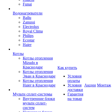
Funai
Водонагреватели
Ballu
Zanussi
Electrolux
Royal Clima
Philips
Ecostar
Haier
Котлы
Котлы отопления
Mizudo в
Краснодаре
Как купить
Котлы отопления
Эван в Краснодаре
Условия
Котлы отопления
оплаты
Haier в Краснодаре
Условия
Акции
Монтаж
доставки
Мульти сплит-системы
Гарантия
Внутренние блоки
на товар
мульти сплит-
систем