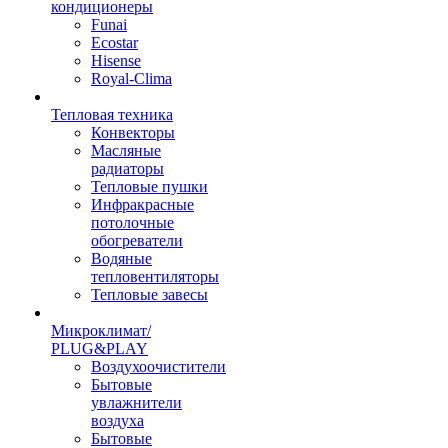
кондиционеры
Funai
Ecostar
Hisense
Royal-Clima
Тепловая техника
Конвекторы
Масляные
радиаторы
Тепловые пушки
Инфракрасные
потолочные
обогреватели
Водяные
тепловентиляторы
Тепловые завесы
Микроклимат/
PLUG&PLAY
Воздухоочистители
Бытовые
увлажнители
воздуха
Бытовые