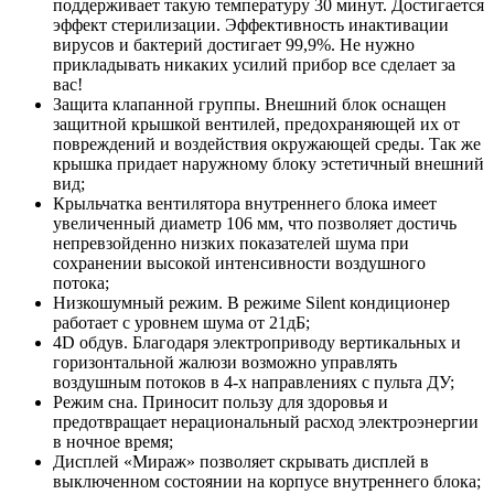
поддерживает такую температуру 30 минут. Достигается
эффект стерилизации. Эффективность инактивации
вирусов и бактерий достигает 99,9%. Не нужно
прикладывать никаких усилий прибор все сделает за
вас!
Защита клапанной группы. Внешний блок оснащен
защитной крышкой вентилей, предохраняющей их от
повреждений и воздействия окружающей среды. Так же
крышка придает наружному блоку эстетичный внешний
вид;
Крыльчатка вентилятора внутреннего блока имеет
увеличенный диаметр 106 мм, что позволяет достичь
непревзойденно низких показателей шума при
сохранении высокой интенсивности воздушного
потока;
Низкошумный режим. В режиме Silent кондиционер
работает с уровнем шума от 21дБ;
4D обдув. Благодаря электроприводу вертикальных и
горизонтальной жалюзи возможно управлять
воздушным потоков в 4-х направлениях с пульта ДУ;
Режим сна. Приносит пользу для здоровья и
предотвращает нерациональный расход электроэнергии
в ночное время;
Дисплей «Мираж» позволяет скрывать дисплей в
выключенном состоянии на корпусе внутреннего блока;