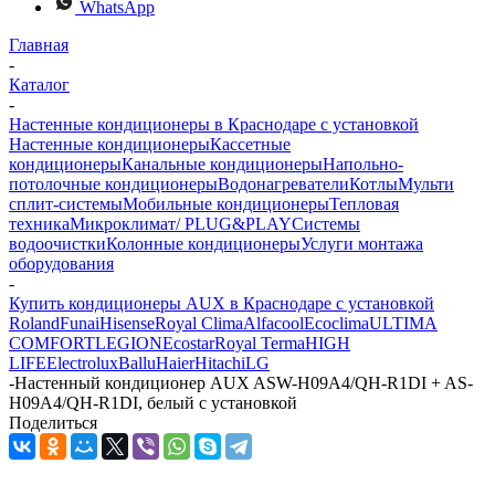
WhatsApp
Главная
-
Каталог
-
Настенные кондиционеры в Краснодаре с установкой
Настенные кондиционеры
Кассетные
кондиционеры
Канальные кондиционеры
Напольно-
потолочные кондиционеры
Водонагреватели
Котлы
Мульти
сплит-системы
Мобильные кондиционеры
Тепловая
техника
Микроклимат/ PLUG&PLAY
Системы
водоочистки
Колонные кондиционеры
Услуги монтажа
оборудования
-
Купить кондиционеры AUX в Краснодаре с установкой
Roland
Funai
Hisense
Royal Clima
Alfacool
Ecoclima
ULTIMA
COMFORT
LEGION
Ecostar
Royal Terma
HIGH
LIFE
Electrolux
Ballu
Haier
Hitachi
LG
-
Настенный кондиционер AUX ASW-H09A4/QH-R1DI + AS-
H09A4/QH-R1DI, белый с установкой
Поделиться