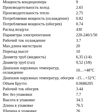
Мощность кондиционера
9
Производительность холод
2.65
Производительность тепло
2.75
Потребляемая мощность (охлаждение)
0.82
Потребляемая мощность (обогрев)
0.74
Расход воздуха
430
Параметры электропитания
220-240/1/50
Рабочий ток охлаждение
3.7
Max.длина магистрали
20
Перепад высот
10
Диаметр труб (жидкость)
6,35 (1/4)
Диаметр труб (газ)
9,52 (3/8)
Диапазон наружных температур,
16…+48°С
охлаждение
Диапазон наружных температур, обогрев
-15…+32°С
Объем Брутто
0.0686205
Рабочий ток обогрев
3.44
Вес без упаковки
7.7
Высота в упаковке
34.5
Длина в упаковке
76.5
Ширина в упаковке
26