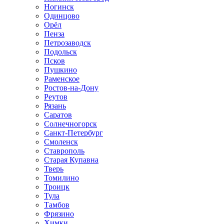
Ногинск
Одинцово
Орёл
Пенза
Петрозаводск
Подольск
Псков
Пушкино
Раменское
Ростов-на-Дону
Реутов
Рязань
Саратов
Солнечногорск
Санкт-Петербург
Смоленск
Ставрополь
Старая Купавна
Тверь
Томилино
Троицк
Тула
Тамбов
Фрязино
Химки