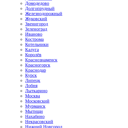
Домодедово
Долгопрудный
Железнодорожный
Жуковский
Звенигород
Зеленоград
Иваново
Кострома
Котельники
Калуга
Королёв
Краснознаменск
Красногорск
Краснодар
Курск
Липецк
Лобня
Лыткарино
Москва
Московский
Мурманск
Мытищи
Нахабино
Некрасовский
Нижний Новгород