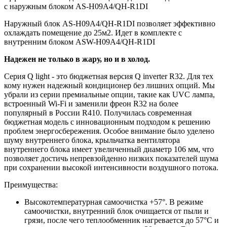
с наружным блоком AS-H09A4/QH-R1DI
Наружный блок AS-H09A4/QH-R1DI позволяет эффективно
охлаждать помещение до 25м2. Идет в комплекте с
внутренним блоком ASW-H09A4/QH-R1DI
Надежен не только в жару, но и в холод.
Серия Q light - это бюджетная версия Q inverter R32. Для тех
кому нужен надежный кондиционер без лишних опций. Мы
убрали из серии премиальные опции, такие как UVC лампа,
встроенный Wi-Fi и заменили фреон R32 на более
популярный в России R410. Получилась современная
бюджетная модель с инновационным подходом к решению
проблем энергосбережения. Особое внимание было уделено
шуму внутреннего блока, крыльчатка вентилятора
внутреннего блока имеет увеличенный диаметр 106 мм, что
позволяет достичь непревзойденно низких показателей шума
при сохранении высокой интенсивности воздушного потока.
Преимущества:
Высокотемпературная самоочистка +57°. В режиме
самоочистки, внутренний блок очищается от пыли и
грязи, после чего теплообменник нагревается до 57°С и