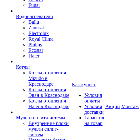
Funai
Водонагреватели
Ballu
Zanussi
Electrolux
Royal Clima
Philips
Ecostar
Haier
Котлы
Котлы отопления
Mizudo в
Краснодаре
Как купить
Котлы отопления
Эван в Краснодаре
Условия
Котлы отопления
оплаты
Haier в Краснодаре
Условия
Акции
Монтаж
доставки
Мульти сплит-системы
Гарантия
Внутренние блоки
на товар
мульти сплит-
систем