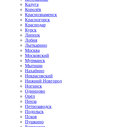
Калуга
Королёв
Краснознаменск
Красногорск
Краснодар
Курск
Липецк
Лобня
Лыткарино
Москва
Московский
Мурманск
Мытищи
Нахабино
Некрасовский
Нижний Новгород
Ногинск
Одинцово
Орёл
Пенза
Петрозаводск
Подольск
Псков
Пушкино
Раменское