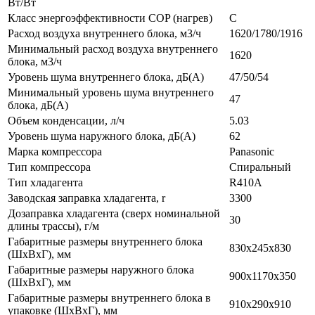
Вт/Вт
Класс энергоэффективности COP (нагрев)
C
Расход воздуха внутреннего блока, м3/ч
1620/1780/1916
Минимальный расход воздуха внутреннего
1620
блока, м3/ч
Уровень шума внутреннего блока, дБ(А)
47/50/54
Минимальный уровень шума внутреннего
47
блока, дБ(А)
Объем конденсации, л/ч
5.03
Уровень шума наружного блока, дБ(А)
62
Марка компрессора
Panasonic
Тип компрессора
Спиральный
Тип хладагента
R410A
Заводская заправка хладагента, r
3300
Дозаправка хладагента (сверх номинальной
30
длины трассы), г/м
Габаритные размеры внутреннего блока
830x245x830
(ШxВxГ), мм
Габаритные размеры наружного блока
900x1170x350
(ШxВxГ), мм
Габаритные размеры внутреннего блока в
910x290x910
упаковке (ШxВxГ), мм