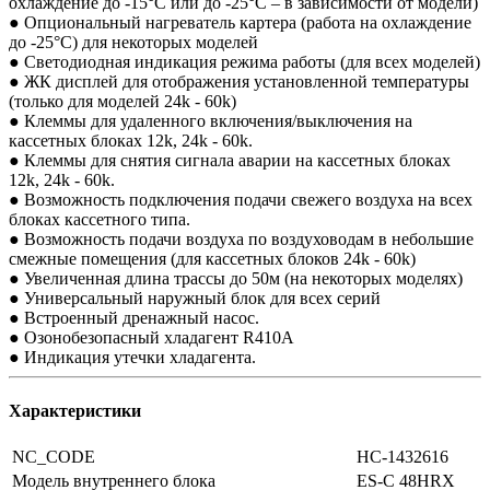
охлаждение до -15°С или до -25°С – в зависимости от модели)
● Опциональный нагреватель картера (работа на охлаждение
до -25°С) для некоторых моделей
● Светодиодная индикация режима работы (для всех моделей)
● ЖК дисплей для отображения установленной температуры
(только для моделей 24k - 60k)
● Клеммы для удаленного включения/выключения на
кассетных блоках 12k, 24k - 60k.
● Клеммы для снятия сигнала аварии на кассетных блоках
12k, 24k - 60k.
● Возможность подключения подачи свежего воздуха на всех
блоках кассетного типа.
● Возможность подачи воздуха по воздуховодам в небольшие
смежные помещения (для кассетных блоков 24k - 60k)
● Увеличенная длина трассы до 50м (на некоторых моделях)
● Универсальный наружный блок для всех серий
● Встроенный дренажный насос.
● Озонобезопасный хладагент R410A
● Индикация утечки хладагента.
Характеристики
NC_CODE
НС-1432616
Модель внутреннего блока
ES-C 48HRX