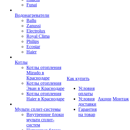
Funai
Водонагреватели
Ballu
Zanussi
Electrolux
Royal Clima
Philips
Ecostar
Haier
Котлы
Котлы отопления
Mizudo в
Краснодаре
Как купить
Котлы отопления
Эван в Краснодаре
Условия
Котлы отопления
оплаты
Haier в Краснодаре
Условия
Акции
Монтаж
доставки
Мульти сплит-системы
Гарантия
Внутренние блоки
на товар
мульти сплит-
систем