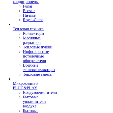
кондиционеры
Funai
Ecostar
Hisense
Royal-Clima
Тепловая техника
Конвекторы
Масляные
радиаторы
Тепловые пушки
Инфракрасные
потолочные
обогреватели
Водяные
тепловентиляторы
Тепловые завесы
Микроклимат/
PLUG&PLAY
Воздухоочистители
Бытовые
увлажнители
воздуха
Бытовые