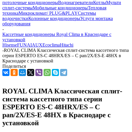
потолочные кондиционеры
Водонагреватели
Котлы
Мульти
сплит-системы
Мобильные кондиционеры
Тепловая
техника
Микроклимат/ PLUG&PLAY
Системы
водоочистки
Колонные кондиционеры
Услуги монтажа
оборудования
-
Кассетные кондиционеры Royal Clima в Краснодаре с
установкой
Hisense
FUNAI
AUX
Ecoclima
Hitachi
-
ROYAL CLIMA Классическая сплит-система кассетного типа
серии ESPERTO ES-C 48HRX/ES – C pan/2X/ES-E 48HX в
Краснодаре с установкой
Поделиться
ROYAL CLIMA Классическая сплит-
система кассетного типа серии
ESPERTO ES-C 48HRX/ES – C
pan/2X/ES-E 48HX в Краснодаре с
установкой