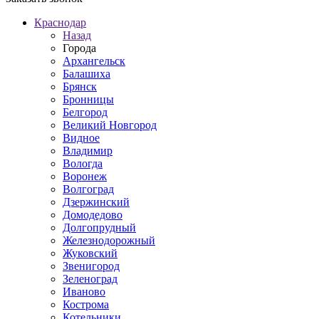
Краснодар
Назад
Города
Архангельск
Балашиха
Брянск
Бронницы
Белгород
Великий Новгород
Видное
Владимир
Вологда
Воронеж
Волгоград
Дзержинский
Домодедово
Долгопрудный
Железнодорожный
Жуковский
Звенигород
Зеленоград
Иваново
Кострома
Котельники