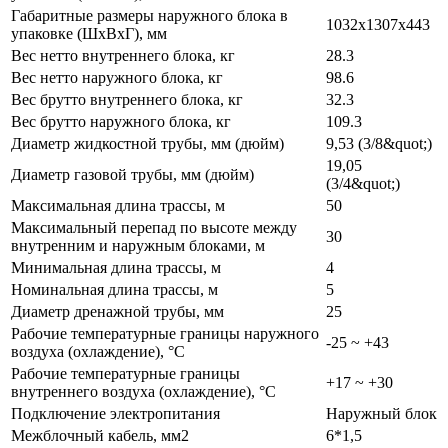
Габаритные размеры наружного блока в
1032x1307x443
упаковке (ШxВxГ), мм
Вес нетто внутреннего блока, кг
28.3
Вес нетто наружного блока, кг
98.6
Вес брутто внутреннего блока, кг
32.3
Вес брутто наружного блока, кг
109.3
Диаметр жидкостной трубы, мм (дюйм)
9,53 (3/8&quot;)
19,05
Диаметр газовой трубы, мм (дюйм)
(3/4&quot;)
Максимальная длина трассы, м
50
Максимальный перепад по высоте между
30
внутренним и наружным блоками, м
Минимальная длина трассы, м
4
Номинальная длина трассы, м
5
Диаметр дренажной трубы, мм
25
Рабочие температурные границы наружного
-25 ~ +43
воздуха (охлаждение), °C
Рабочие температурные границы
+17 ~ +30
внутреннего воздуха (охлаждение), °C
Подключение электропитания
Наружный блок
Межблочный кабель, мм2
6*1,5