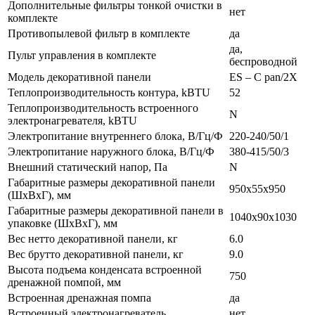
Дополнительные фильтры тонкой очистки в
нет
комплекте
Противопылевой фильтр в комплекте
да
да,
Пульт управления в комплекте
беспроводной
Модель декоративной панели
ES – C pan/2X
Теплопроизводительность контура, kBTU
52
Теплопроизводительность встроенного
N
электронагревателя, kBTU
Электропитание внутреннего блока, В/Гц/Ф
220-240/50/1
Электропитание наружного блока, В/Гц/Ф
380-415/50/3
Внешний статический напор, Па
N
Габаритные размеры декоративной панели
950x55x950
(ШxВxГ), мм
Габаритные размеры декоративной панели в
1040x90x1030
упаковке (ШxВxГ), мм
Вес нетто декоративной панели, кг
6.0
Вес брутто декоративной панели, кг
9.0
Высота подъема конденсата встроенной
750
дренажной помпой, мм
Встроенная дренажная помпа
да
Встроенный электронагреватель
нет