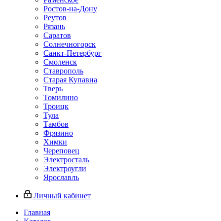
Ростов-на-Дону
Реутов
Рязань
Саратов
Солнечногорск
Санкт-Петербург
Смоленск
Ставрополь
Старая Купавна
Тверь
Томилино
Троицк
Тула
Тамбов
Фрязино
Химки
Череповец
Электросталь
Электроугли
Ярославль
Личный кабинет
Главная