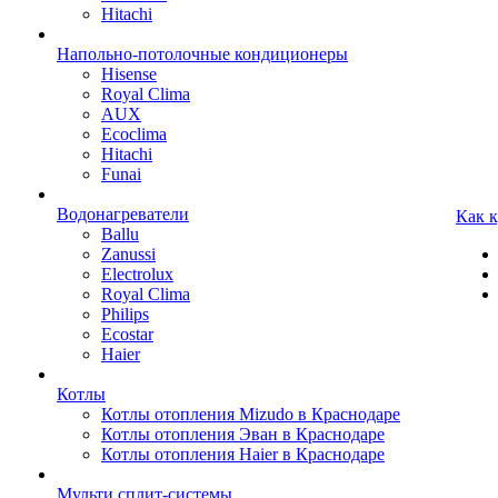
Hitachi
Напольно-потолочные кондиционеры
Hisense
Royal Clima
AUX
Ecoclima
Hitachi
Funai
Водонагреватели
Как 
Ballu
Zanussi
Electrolux
Royal Clima
Philips
Ecostar
Haier
Котлы
Котлы отопления Mizudo в Краснодаре
Котлы отопления Эван в Краснодаре
Котлы отопления Haier в Краснодаре
Мульти сплит-системы