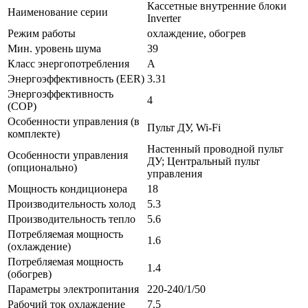
Кассетные внутренние блоки
Наименование серии
Inverter
Режим работы
охлаждение, обогрев
Мин. уровень шума
39
Класс энергопотребления
A
Энергоэффективность (EER)
3.31
Энергоэффективность
4
(COP)
Особенности управления (в
Пульт ДУ, Wi-Fi
комплекте)
Настенный проводной пульт
Особенности управления
ДУ; Центральный пульт
(опционально)
управления
Мощность кондиционера
18
Производительность холод
5.3
Производительность тепло
5.6
Потребляемая мощность
1.6
(охлаждение)
Потребляемая мощность
1.4
(обогрев)
Параметры электропитания
220-240/1/50
Рабочий ток охлаждение
7.5