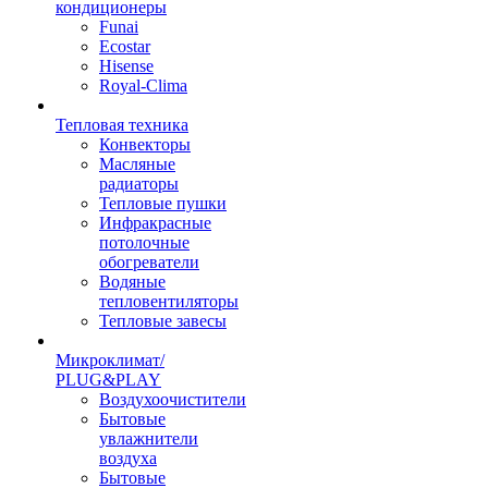
кондиционеры
Funai
Ecostar
Hisense
Royal-Clima
Тепловая техника
Конвекторы
Масляные
радиаторы
Тепловые пушки
Инфракрасные
потолочные
обогреватели
Водяные
тепловентиляторы
Тепловые завесы
Микроклимат/
PLUG&PLAY
Воздухоочистители
Бытовые
увлажнители
воздуха
Бытовые