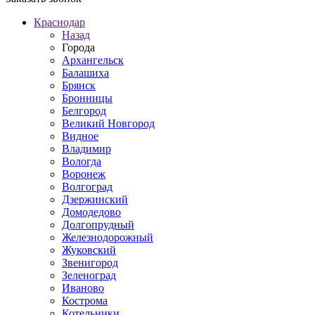
Краснодар
Назад
Города
Архангельск
Балашиха
Брянск
Бронницы
Белгород
Великий Новгород
Видное
Владимир
Вологда
Воронеж
Волгоград
Дзержинский
Домодедово
Долгопрудный
Железнодорожный
Жуковский
Звенигород
Зеленоград
Иваново
Кострома
Котельники