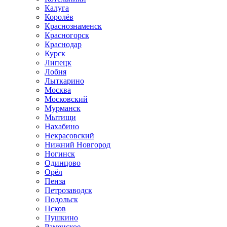
Калуга
Королёв
Краснознаменск
Красногорск
Краснодар
Курск
Липецк
Лобня
Лыткарино
Москва
Московский
Мурманск
Мытищи
Нахабино
Некрасовский
Нижний Новгород
Ногинск
Одинцово
Орёл
Пенза
Петрозаводск
Подольск
Псков
Пушкино
Раменское