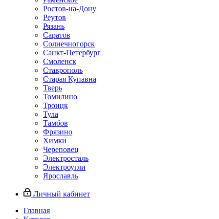
Ростов-на-Дону
Реутов
Рязань
Саратов
Солнечногорск
Санкт-Петербург
Смоленск
Ставрополь
Старая Купавна
Тверь
Томилино
Троицк
Тула
Тамбов
Фрязино
Химки
Череповец
Электросталь
Электроугли
Ярославль
Личный кабинет
Главная