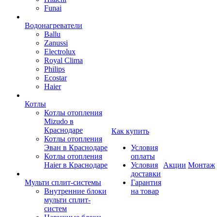
Funai
Водонагреватели
Ballu
Zanussi
Electrolux
Royal Clima
Philips
Ecostar
Haier
Котлы
Котлы отопления
Mizudo в
Краснодаре
Как купить
Котлы отопления
Эван в Краснодаре
Условия
Котлы отопления
оплаты
Haier в Краснодаре
Условия
Акции
Монтаж
доставки
Мульти сплит-системы
Гарантия
Внутренние блоки
на товар
мульти сплит-
систем