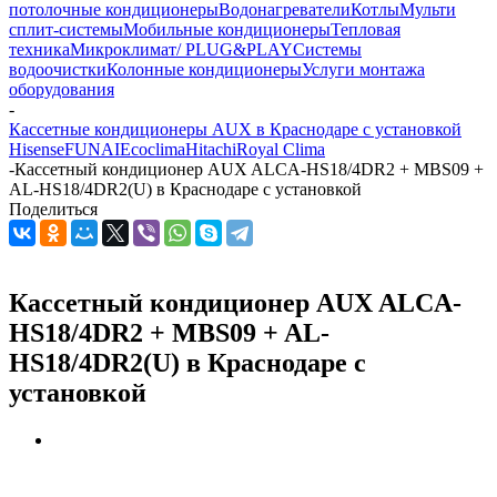
потолочные кондиционеры
Водонагреватели
Котлы
Мульти
сплит-системы
Мобильные кондиционеры
Тепловая
техника
Микроклимат/ PLUG&PLAY
Системы
водоочистки
Колонные кондиционеры
Услуги монтажа
оборудования
-
Кассетные кондиционеры AUX в Краснодаре с установкой
Hisense
FUNAI
Ecoclima
Hitachi
Royal Clima
-
Кассетный кондиционер AUX ALCA-HS18/4DR2 + MBS09 +
AL-HS18/4DR2(U) в Краснодаре с установкой
Поделиться
Кассетный кондиционер AUX ALCA-
HS18/4DR2 + MBS09 + AL-
HS18/4DR2(U) в Краснодаре с
установкой