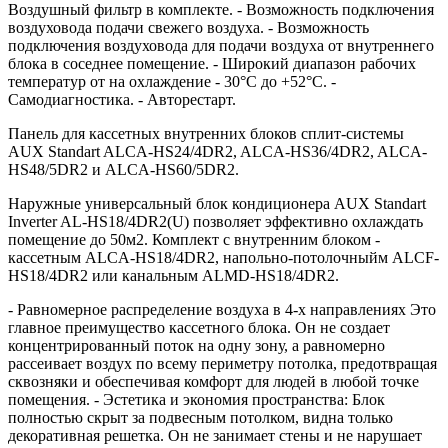
Воздушный фильтр в комплекте. - Возможность подключения
воздуховода подачи свежего воздуха. - Bозможность
подключения воздуховода для подачи воздуха от внутреннего
блока в соседнее помещение. - Широкий диапазон рабочих
температур от на охлаждение - 30°С до +52°С. -
Самодиагностика. - Авторестарт.
Панель для кассетных внутренних блоков сплит-системы
AUX Standart ALCA-HS24/4DR2, ALCA-HS36/4DR2, ALCA-
HS48/5DR2 и ALCA-HS60/5DR2.
Наружные универсальный блок кондиционера AUX Standart
Inverter AL-HS18/4DR2(U) позволяет эффективно охлаждать
помещение до 50м2. Комплект с внутренним блоком -
кассетным ALCA-HS18/4DR2, напольно-потолочныйм ALCF-
HS18/4DR2 или канальным ALMD-HS18/4DR2.
- Равномерное распределение воздуха в 4-х направлениях Это
главное преимущество кассетного блока. Он не создает
концентрированный поток на одну зону, а равномерно
рассеивает воздух по всему периметру потолка, предотвращая
сквозняки и обеспечивая комфорт для людей в любой точке
помещения. - Эстетика и экономия пространства: Блок
полностью скрыт за подвесным потолком, видна только
декоративная решетка. Он не занимает стены и не нарушает