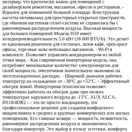
интерьер, что критически важно для помещений с
дизайнерским ремонтом, магазинов, офисов и ресторанов. -
Идеален для помешений большой площади: Конструкция
кассеты оптимальна для просторных открытых пространств,
где обычная настенная сплит-система не справилась бы с
равномерным распределением воздуха. Высокая мощность
для больших помещений Модель H18 имеет
холодопроизводительность 5.0 кВт (18 000 BTU/h). Это делает
ее идеальным решением для гостиных, залов кафе, open-space
офисы, торговые залы небольших магазинов. - Wi-Fi в
комплекте. Позволяет управлять кондиционером из любой
точки мира. - Как современная инверторная модель, она
потребляет минимальное количество электроэнергии для
своей мощности, обеспечивая значительную экономию на
эксплуатационных расходах. - Широкий диапазон рабочих
температур на охлаждение от - 30°С до +52°С. - Эффективный
обогрев зимой. Инверторная технология позволяет
эффективно работать на обогрев даже при низких
температурах наружного воздуха до -15°C. AUX ALCA-
HS18/4DR2 — это не просто кондиционер, это
профессиональное решение для создания комфортного
микроклимата в средних и крупных коммерческих или жилых
помещениях. Его главные козыри — мощность, незаметность,
равномерное распределение воздуха и экономичность
благодаря инвертору. Это выбор в пользу эстетики, комфорта