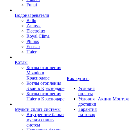
Funai
Водонагреватели
Ballu
Zanussi
Electrolux
Royal Clima
Philips
Ecostar
Haier
Котлы
Котлы отопления
Mizudo в
Краснодаре
Как купить
Котлы отопления
Эван в Краснодаре
Условия
Котлы отопления
оплаты
Haier в Краснодаре
Условия
Акции
Монтаж
доставки
Мульти сплит-системы
Гарантия
Внутренние блоки
на товар
мульти сплит-
систем