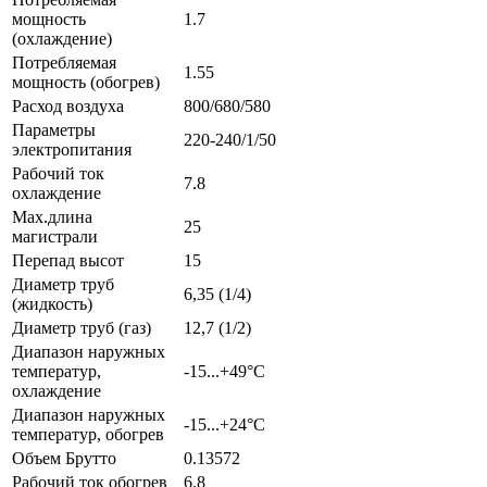
мощность
1.7
(охлаждение)
Потребляемая
1.55
мощность (обогрев)
Расход воздуха
800/680/580
Параметры
220-240/1/50
электропитания
Рабочий ток
7.8
охлаждение
Max.длина
25
магистрали
Перепад высот
15
Диаметр труб
6,35 (1/4)
(жидкость)
Диаметр труб (газ)
12,7 (1/2)
Диапазон наружных
температур,
-15...+49°С
охлаждение
Диапазон наружных
-15...+24°С
температур, обогрев
Объем Брутто
0.13572
Рабочий ток обогрев
6.8