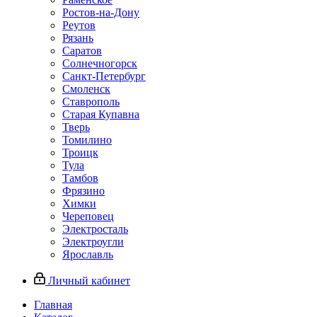
Ростов-на-Дону
Реутов
Рязань
Саратов
Солнечногорск
Санкт-Петербург
Смоленск
Ставрополь
Старая Купавна
Тверь
Томилино
Троицк
Тула
Тамбов
Фрязино
Химки
Череповец
Электросталь
Электроугли
Ярославль
Личный кабинет
Главная