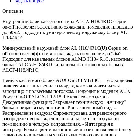
Задать вопрос
Описание
Внутренний блок кассетного типа ALCA-H18/4R1С Серии
on-off позволяет эффективно охлаждать помещение площадью
до 50м2. Подходит к универсальному наружному блоку AL-
H18/4R1С
Универсальный наружный блок AL-H18/4R1С(U) Серии on-
off позволяет эффективно охлаждать помещение до 50м2.
Подходит для канальных блоков ALMD-H18/4R1С, кассетных
блоков ALCA-H18/4R1С и напольно- потолочных блоков
ALCF-H18/4R1С
Панель кассетного блока AUX On-Off MB13C — это видимая
нижняя часть внутреннего модуля, которая монтируется
заподлицо с подвесным потолком. Подходит к моделям AUX
Power On-Off ALCA-H12-18. Ее ключевые задачи: -
Декоративная функция: Закрывает техническую "начинку"
блока, придавая ему эстетичный и законченный вид. -
Распределение воздуха: Спроектирована для равномерного
распределения охлажденного или нагретого воздуха по
помещению в четырех направлениях. - Интеграция в
интерьер: Белый цвет и лаконичный дизайн позволяют блоку
гармонично вписываться в большинство современных