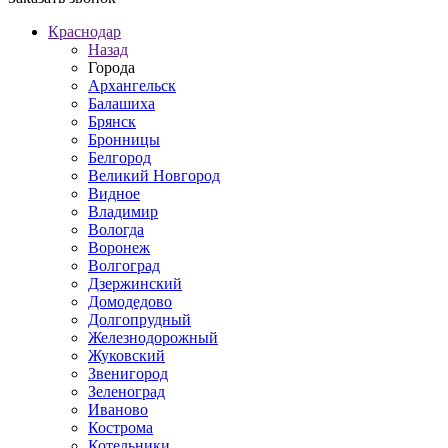
Краснодар
Назад
Города
Архангельск
Балашиха
Брянск
Бронницы
Белгород
Великий Новгород
Видное
Владимир
Вологда
Воронеж
Волгоград
Дзержинский
Домодедово
Долгопрудный
Железнодорожный
Жуковский
Звенигород
Зеленоград
Иваново
Кострома
Котельники