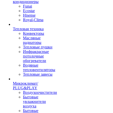
кондиционеры
Funai
Ecostar
Hisense
Royal-Clima
Тепловая техника
Конвекторы
Масляные
радиаторы
Тепловые пушки
Инфракрасные
потолочные
обогреватели
Водяные
тепловентиляторы
Тепловые завесы
Микроклимат/
PLUG&PLAY
Воздухоочистители
Бытовые
увлажнители
воздуха
Бытовые