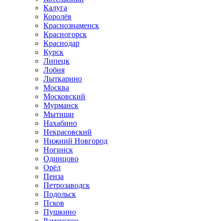
Калуга
Королёв
Краснознаменск
Красногорск
Краснодар
Курск
Липецк
Лобня
Лыткарино
Москва
Московский
Мурманск
Мытищи
Нахабино
Некрасовский
Нижний Новгород
Ногинск
Одинцово
Орёл
Пенза
Петрозаводск
Подольск
Псков
Пушкино
Раменское